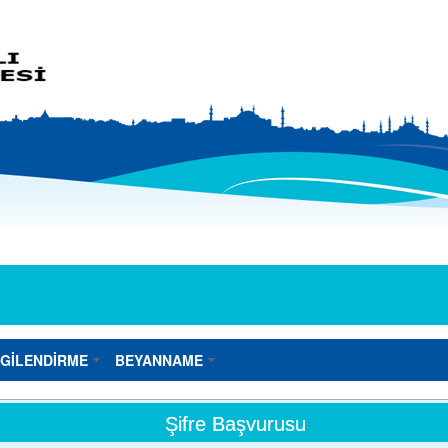
LGİLENDİRME
BEYANNAME
Şifre Başvurusu