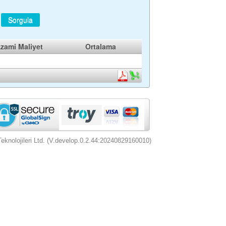
Sorgula
zami Maliyet
Ortalama
nolojileri Ltd. (V.develop.0.2.44:20240829160010)