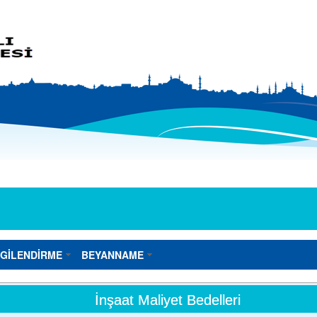
LGİLENDİRME
BEYANNAME
İnşaat Maliyet Bedelleri