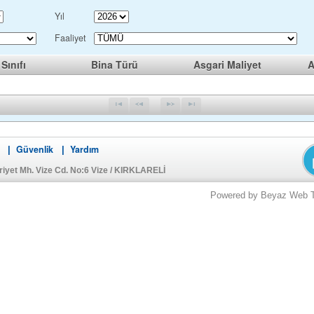
Yıl
Faaliyet
Sınıfı
Bina Türü
Asgari Maliyet
A
Güvenlik
Yardım
|
|
iyet Mh. Vize Cd. No:6 Vize / KIRKLARELİ
Powered by Beyaz Web Tek